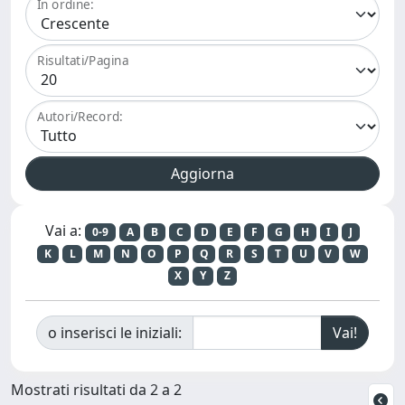
In ordine:
Risultati/Pagina
Autori/Record:
Vai a:
0-9
A
B
C
D
E
F
G
H
I
J
K
L
M
N
O
P
Q
R
S
T
U
V
W
X
Y
Z
o inserisci le iniziali:
Mostrati risultati da 2 a 2