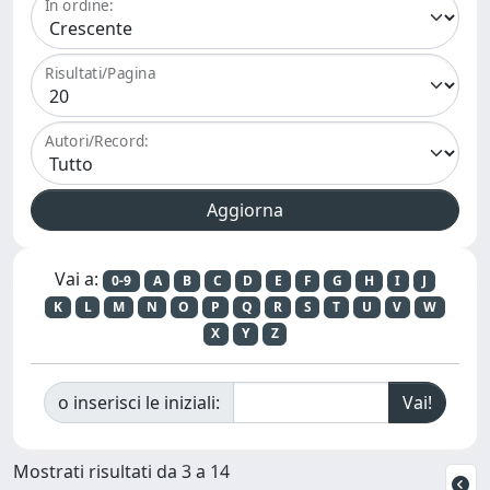
In ordine:
Risultati/Pagina
Autori/Record:
Vai a:
0-9
A
B
C
D
E
F
G
H
I
J
K
L
M
N
O
P
Q
R
S
T
U
V
W
X
Y
Z
o inserisci le iniziali:
Mostrati risultati da 3 a 14