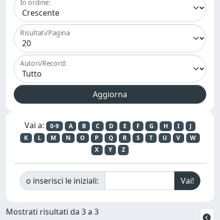
In ordine:
Risultati/Pagina
Autori/Record:
Vai a:
0-9
A
B
C
D
E
F
G
H
I
J
K
L
M
N
O
P
Q
R
S
T
U
V
W
X
Y
Z
o inserisci le iniziali:
Mostrati risultati da 3 a 3