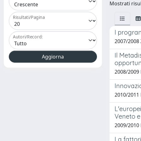
Mostrati risul
Risultati/Pagina
I progra
Autori/Record:
2007/2008 
Il Metadi
opportuni
2008/2009 
Innovazio
2010/2011 
L'europei
Veneto e
2009/2010 
La fattor