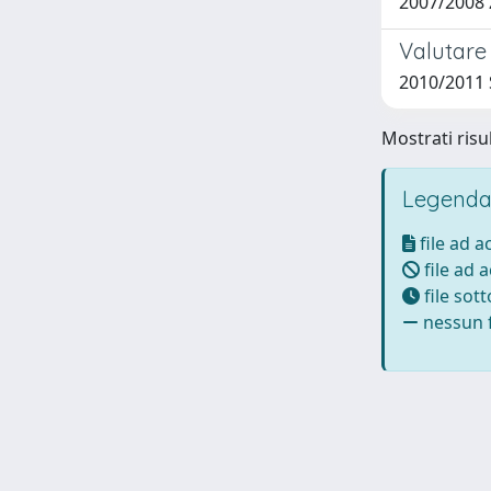
2007/2008 
Valutare 
2010/2011 Sa
Mostrati risul
Legenda
file ad 
file ad 
file sot
nessun f