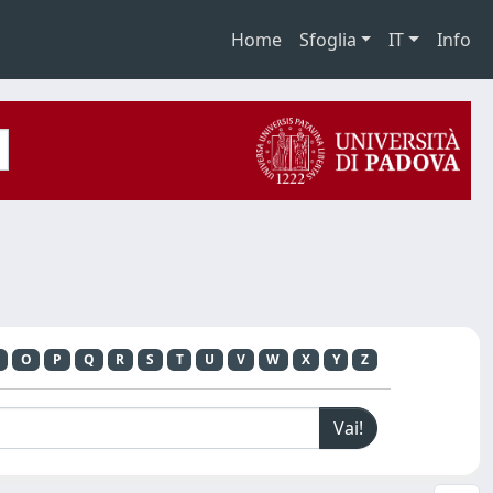
Home
Sfoglia
IT
Info
O
P
Q
R
S
T
U
V
W
X
Y
Z