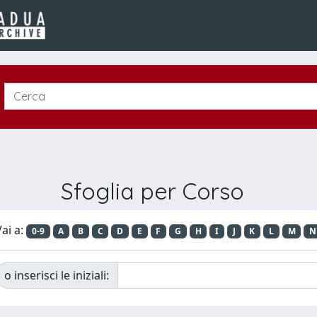
Sfoglia per Corso
ai a:
0-9
A
B
C
D
E
F
G
H
I
J
K
L
M
N
o inserisci le iniziali: