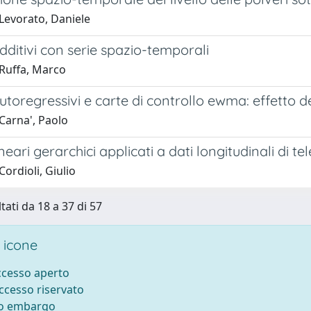
Levorato, Daniele
dditivi con serie spazio-temporali
Ruffa, Marco
utoregressivi e carte di controllo ewma: effetto d
Carna', Paolo
ineari gerarchici applicati a dati longitudinali di t
ordioli, Giulio
tati da 18 a 37 di 57
 icone
accesso aperto
accesso riservato
to embargo