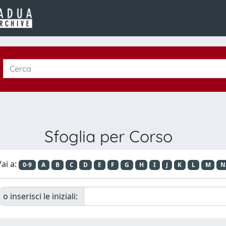
Sfoglia per Corso
ai a:
0-9
A
B
C
D
E
F
G
H
I
J
K
L
M
N
o inserisci le iniziali: