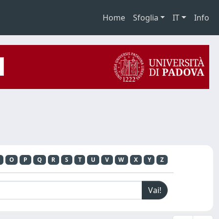
Home
Sfoglia
IT
Info
O
P
Q
R
S
T
U
V
W
X
Y
Z