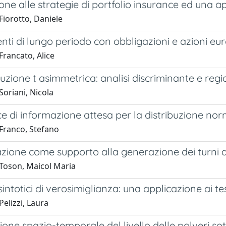
one alle strategie di portfolio insurance ed una a
Fiorotto, Daniele
nti di lungo periodo con obbligazioni e azioni eu
Francato, Alice
buzione t asimmetrica: analisi discriminante e regio
oriani, Nicola
e di informazione attesa per la distribuzione no
Franco, Stefano
zione come supporto alla generazione dei turni d
Toson, Maicol Maria
intotici di verosimiglianza: una applicazione ai te
elizzi, Laura
one spazio-temporale del livello delle polveri sot