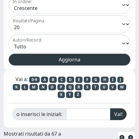
In ordine:
Risultati/Pagina
Autori/Record:
Vai a:
0-9
A
B
C
D
E
F
G
H
I
J
K
L
M
N
O
P
Q
R
S
T
U
V
W
X
Y
Z
o inserisci le iniziali:
Mostrati risultati da 67 a