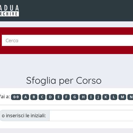
Sfoglia per Corso
ai a:
0-9
A
B
C
D
E
F
G
H
I
J
K
L
M
N
o inserisci le iniziali: