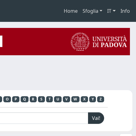
Home
Sfoglia
IT
Info
O
P
Q
R
S
T
U
V
W
X
Y
Z