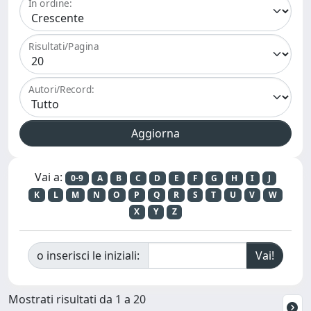
In ordine:
Risultati/Pagina
Autori/Record:
Vai a:
0-9
A
B
C
D
E
F
G
H
I
J
K
L
M
N
O
P
Q
R
S
T
U
V
W
X
Y
Z
o inserisci le iniziali:
Mostrati risultati da 1 a 20