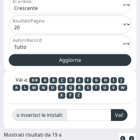
In ordine:
Risultati/Pagina
Autori/Record:
Vai a:
0-9
A
B
C
D
E
F
G
H
I
J
K
L
M
N
O
P
Q
R
S
T
U
V
W
X
Y
Z
o inserisci le iniziali:
Mostrati risultati da 19 a