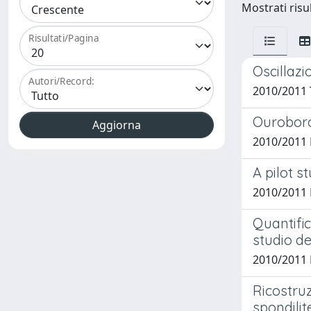
Mostrati risul
Risultati/Pagina
Oscillazi
Autori/Record:
2010/2011 
Ouroboros
2010/2011 
A pilot s
2010/2011 B
Quantifi
studio de
2010/2011 
Ricostruz
spondilit