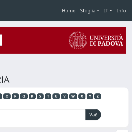
Home
Sfoglia
IT
Info
IA
O
P
Q
R
S
T
U
V
W
X
Y
Z