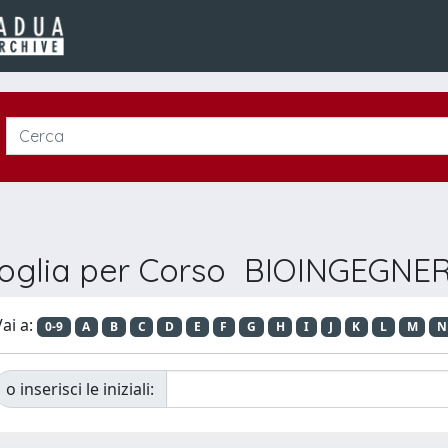
foglia per Corso BIOINGEGNER
ai a:
0-9
A
B
C
D
E
F
G
H
I
J
K
L
M
N
o inserisci le iniziali: