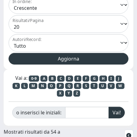
In ordine:
Risultati/Pagina
Autori/Record:
Vai a:
0-9
A
B
C
D
E
F
G
H
I
J
K
L
M
N
O
P
Q
R
S
T
U
V
W
X
Y
Z
o inserisci le iniziali:
Mostrati risultati da 54 a