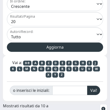
In ordine:
Risultati/Pagina
Autori/Record:
Vai a:
0-9
A
B
C
D
E
F
G
H
I
J
K
L
M
N
O
P
Q
R
S
T
U
V
W
X
Y
Z
o inserisci le iniziali:
Mostrati risultati da 10 a