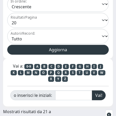
In ordine:
Risultati/Pagina
Autori/Record:
Vai a:
0-9
A
B
C
D
E
F
G
H
I
J
K
L
M
N
O
P
Q
R
S
T
U
V
W
X
Y
Z
o inserisci le iniziali:
Mostrati risultati da 21 a