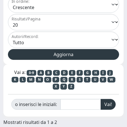
In ordine:
Risultati/Pagina
Autori/Record:
Vai a:
0-9
A
B
C
D
E
F
G
H
I
J
K
L
M
N
O
P
Q
R
S
T
U
V
W
X
Y
Z
o inserisci le iniziali:
Mostrati risultati da 1 a 2