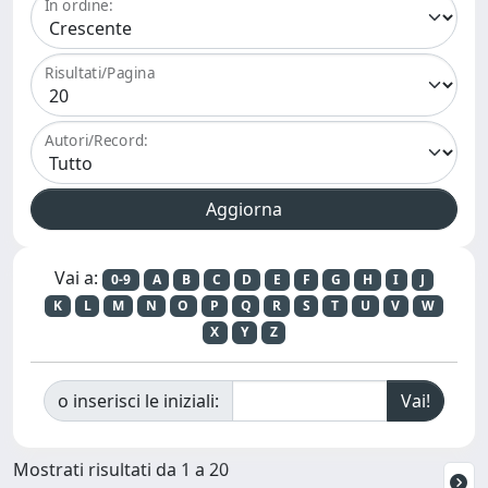
In ordine:
Risultati/Pagina
Autori/Record:
Vai a:
0-9
A
B
C
D
E
F
G
H
I
J
K
L
M
N
O
P
Q
R
S
T
U
V
W
X
Y
Z
o inserisci le iniziali:
Mostrati risultati da 1 a 20