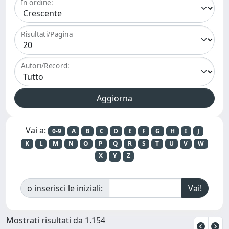
In ordine:
Risultati/Pagina
Autori/Record:
Vai a:
0-9
A
B
C
D
E
F
G
H
I
J
K
L
M
N
O
P
Q
R
S
T
U
V
W
X
Y
Z
o inserisci le iniziali:
Mostrati risultati da 1.154