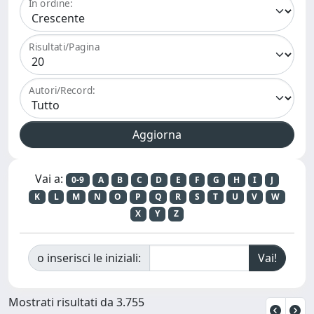
In ordine:
Risultati/Pagina
Autori/Record:
Vai a:
0-9
A
B
C
D
E
F
G
H
I
J
K
L
M
N
O
P
Q
R
S
T
U
V
W
X
Y
Z
o inserisci le iniziali:
Mostrati risultati da 3.755