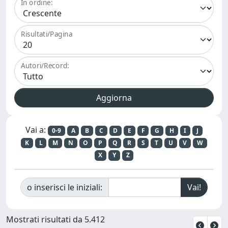
In ordine:
Risultati/Pagina
Autori/Record:
Vai a:
0-9
A
B
C
D
E
F
G
H
I
J
K
L
M
N
O
P
Q
R
S
T
U
V
W
X
Y
Z
o inserisci le iniziali:
Mostrati risultati da 5.412