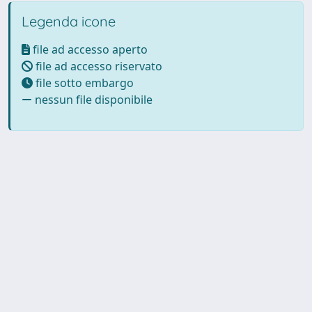
Legenda icone
file ad accesso aperto
file ad accesso riservato
file sotto embargo
nessun file disponibile
Powered by UNITESI
-
Info
Sistema
-
Licenza
-
Utilizzo dei
Copyright © 2026