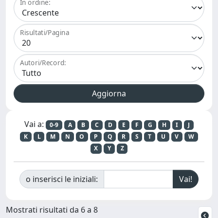
In ordine:
Risultati/Pagina
Autori/Record:
Vai a:
0-9
A
B
C
D
E
F
G
H
I
J
K
L
M
N
O
P
Q
R
S
T
U
V
W
X
Y
Z
o inserisci le iniziali:
Mostrati risultati da 6 a 8