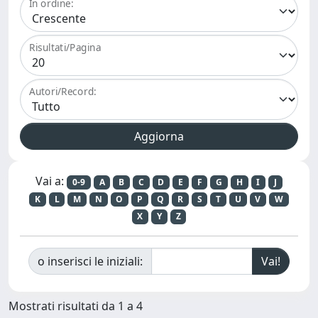
In ordine:
Risultati/Pagina
Autori/Record:
Vai a:
0-9
A
B
C
D
E
F
G
H
I
J
K
L
M
N
O
P
Q
R
S
T
U
V
W
X
Y
Z
o inserisci le iniziali:
Mostrati risultati da 1 a 4