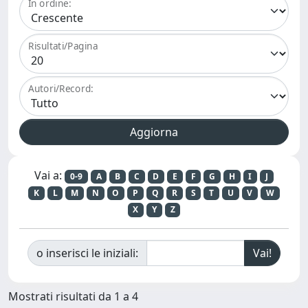
In ordine:
Risultati/Pagina
Autori/Record:
Vai a:
0-9
A
B
C
D
E
F
G
H
I
J
K
L
M
N
O
P
Q
R
S
T
U
V
W
X
Y
Z
o inserisci le iniziali:
Mostrati risultati da 1 a 4