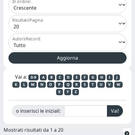
In ordine:
Risultati/Pagina
Autori/Record:
Vai a:
0-9
A
B
C
D
E
F
G
H
I
J
K
L
M
N
O
P
Q
R
S
T
U
V
W
X
Y
Z
o inserisci le iniziali:
Mostrati risultati da 1 a 20