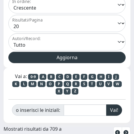
In ordine:
Risultati/Pagina
Autori/Record:
Vai a:
0-9
A
B
C
D
E
F
G
H
I
J
K
L
M
N
O
P
Q
R
S
T
U
V
W
X
Y
Z
o inserisci le iniziali:
Mostrati risultati da 709 a