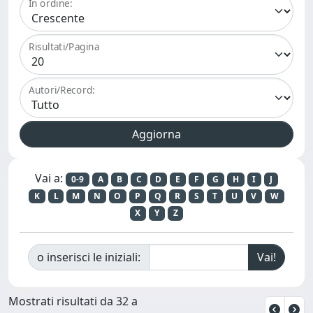
In ordine:
Risultati/Pagina
Autori/Record:
Vai a:
0-9
A
B
C
D
E
F
G
H
I
J
K
L
M
N
O
P
Q
R
S
T
U
V
W
X
Y
Z
o inserisci le iniziali:
Mostrati risultati da 32 a