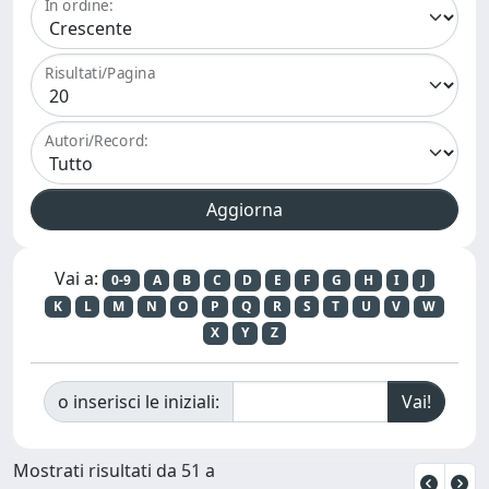
In ordine:
Risultati/Pagina
Autori/Record:
Vai a:
0-9
A
B
C
D
E
F
G
H
I
J
K
L
M
N
O
P
Q
R
S
T
U
V
W
X
Y
Z
o inserisci le iniziali:
Mostrati risultati da 51 a