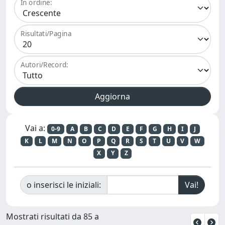
In ordine:
Risultati/Pagina
Autori/Record:
Vai a:
0-9
A
B
C
D
E
F
G
H
I
J
K
L
M
N
O
P
Q
R
S
T
U
V
W
X
Y
Z
o inserisci le iniziali:
Mostrati risultati da 85 a