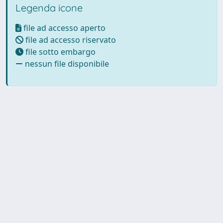
Legenda icone
file ad accesso aperto
file ad accesso riservato
file sotto embargo
nessun file disponibile
Powered by UNITESI
-
Info
Sistema
-
Licenza
-
Utilizzo dei
Copyright © 2026
cookie
-
Area riservata