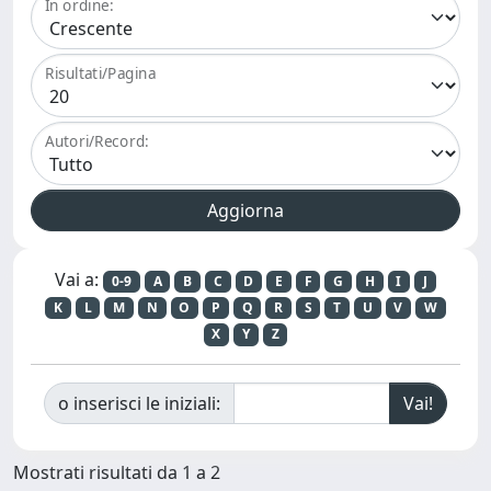
In ordine:
Risultati/Pagina
Autori/Record:
Vai a:
0-9
A
B
C
D
E
F
G
H
I
J
K
L
M
N
O
P
Q
R
S
T
U
V
W
X
Y
Z
o inserisci le iniziali:
Mostrati risultati da 1 a 2