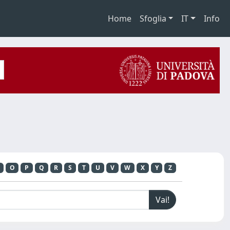
Home
Sfoglia
IT
Info
O
P
Q
R
S
T
U
V
W
X
Y
Z