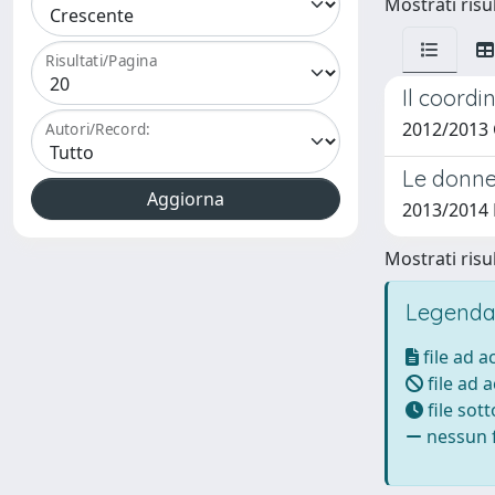
Mostrati risul
Risultati/Pagina
Il coordi
2012/2013 
Autori/Record:
Le donne 
2013/2014 P
Mostrati risul
Legenda
file ad 
file ad 
file sot
nessun f