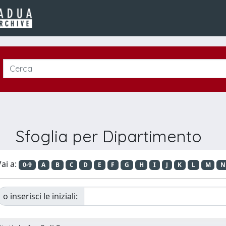
Sfoglia per Dipartimento
ai a:
0-9
A
B
C
D
E
F
G
H
I
J
K
L
M
N
o inserisci le iniziali: