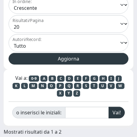
In ordine:
Risultati/Pagina
Autori/Record:
Vai a:
0-9
A
B
C
D
E
F
G
H
I
J
K
L
M
N
O
P
Q
R
S
T
U
V
W
X
Y
Z
o inserisci le iniziali:
Mostrati risultati da 1 a 2