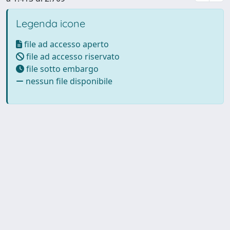
Legenda icone
file ad accesso aperto
file ad accesso riservato
file sotto embargo
nessun file disponibile
Powered by UNITESI
-
Info
Sistema
-
Licenza
-
Utilizzo dei
Copyright © 2026