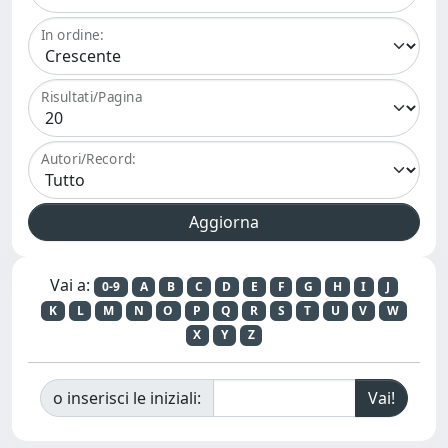
In ordine:
Risultati/Pagina
Autori/Record:
Vai a:
0-9
A
B
C
D
E
F
G
H
I
J
K
L
M
N
O
P
Q
R
S
T
U
V
W
X
Y
Z
o inserisci le iniziali: