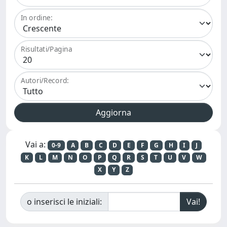
In ordine:
Risultati/Pagina
Autori/Record:
Vai a:
0-9
A
B
C
D
E
F
G
H
I
J
K
L
M
N
O
P
Q
R
S
T
U
V
W
X
Y
Z
o inserisci le iniziali: