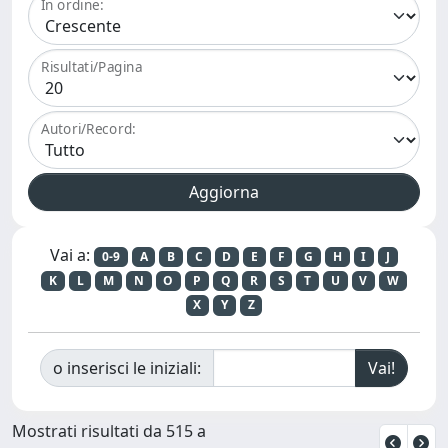
In ordine:
Risultati/Pagina
Autori/Record:
Vai a:
0-9
A
B
C
D
E
F
G
H
I
J
K
L
M
N
O
P
Q
R
S
T
U
V
W
X
Y
Z
o inserisci le iniziali:
Mostrati risultati da 515 a