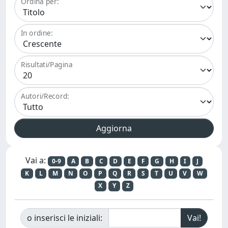
Ordina per:
In ordine:
Risultati/Pagina
Autori/Record:
Vai a:
0-9
A
B
C
D
E
F
G
H
I
J
K
L
M
N
O
P
Q
R
S
T
U
V
W
X
Y
Z
o inserisci le iniziali: