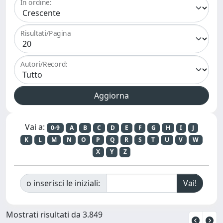
In ordine:
Risultati/Pagina
Autori/Record:
Vai a:
0-9
A
B
C
D
E
F
G
H
I
J
K
L
M
N
O
P
Q
R
S
T
U
V
W
X
Y
Z
o inserisci le iniziali:
Mostrati risultati da 3.849