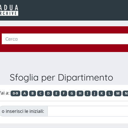
Sfoglia per Dipartimento
ai a:
0-9
A
B
C
D
E
F
G
H
I
J
K
L
M
N
o inserisci le iniziali: