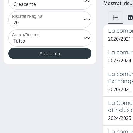
Mostrati risul
Risultati/Pagina
La compre
Autori/Record:
2020/2021
La comuni
2023/2024
La comuni
Exchang
2020/2021
La Comuni
di inclus
2024/2025
La comuni