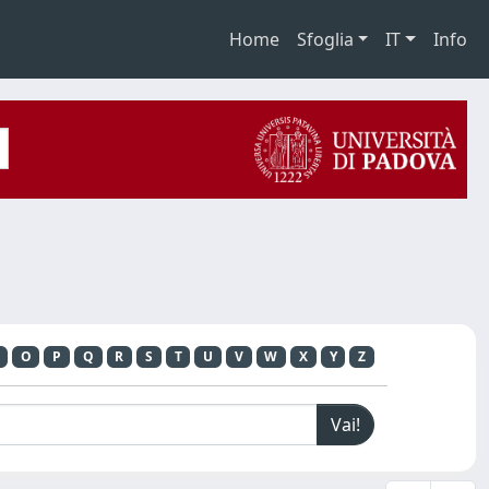
Home
Sfoglia
IT
Info
O
P
Q
R
S
T
U
V
W
X
Y
Z