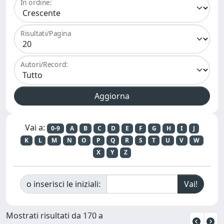
In ordine:
Risultati/Pagina
Autori/Record:
Vai a:
0-9
A
B
C
D
E
F
G
H
I
J
K
L
M
N
O
P
Q
R
S
T
U
V
W
X
Y
Z
o inserisci le iniziali:
Mostrati risultati da 170 a