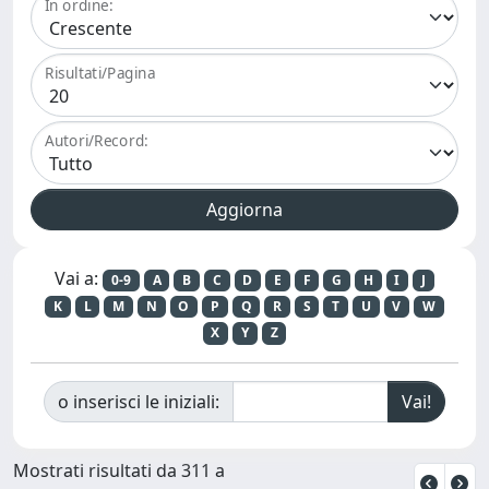
In ordine:
Risultati/Pagina
Autori/Record:
Vai a:
0-9
A
B
C
D
E
F
G
H
I
J
K
L
M
N
O
P
Q
R
S
T
U
V
W
X
Y
Z
o inserisci le iniziali:
Mostrati risultati da 311 a