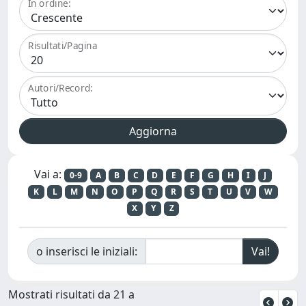
In ordine:
Risultati/Pagina
Autori/Record:
Vai a:
0-9
A
B
C
D
E
F
G
H
I
J
K
L
M
N
O
P
Q
R
S
T
U
V
W
X
Y
Z
o inserisci le iniziali:
Mostrati risultati da 21 a