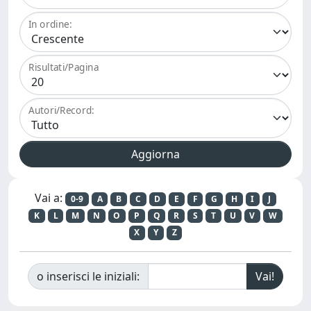
In ordine:
Risultati/Pagina
Autori/Record:
Vai a:
0-9
A
B
C
D
E
F
G
H
I
J
K
L
M
N
O
P
Q
R
S
T
U
V
W
X
Y
Z
o inserisci le iniziali: