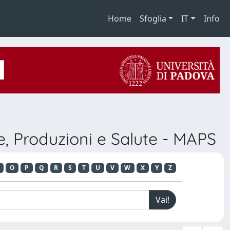
Home
Sfoglia
IT
Info
, Produzioni e Salute - MAPS
O
P
Q
R
S
T
U
V
W
X
Y
Z