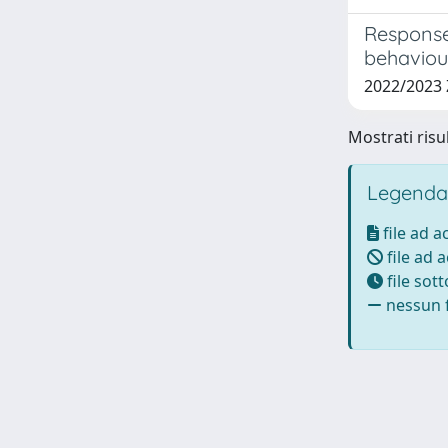
Response 
behaviou
2022/2023 
Mostrati risu
Legenda
file ad 
file ad 
file sot
nessun f