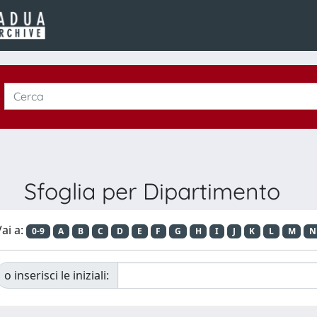
Sfoglia per Dipartimento
ai a:
0-9
A
B
C
D
E
F
G
H
I
J
K
L
M
N
o inserisci le iniziali: