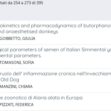
ltati da 254 a 273 di 395
kinetics and pharmacodynamics of butorphanol f
d anaesthetised donkeys
 GOBBETTO, GIULIA
ical parameters of semen of Italian Simmental you
ental parameters.
 TOMASONI, SOFIA
 ruolo dell' infiammazione cronica nell'invecchiame
 Old Dog
 MANZINI, CHIARA
e zoonotico di Alaria alata in Europa
PIZZATI, FEDERICA