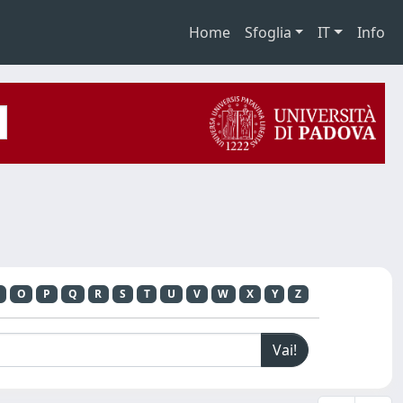
Home
Sfoglia
IT
Info
O
P
Q
R
S
T
U
V
W
X
Y
Z