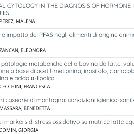
AL CYTOLOGY IN THE DIAGNOSIS OF HORMONE
IES
 PEREZ, MALENA
e impatto dei PFAS negli alimenti di origine ani
 ZANCAN, ELEONORA
i patologie metaboliche della bovina da latte: valut
ne a base di acetil-metionina, inositolo, cianocob
na e acido α-lipoico
 CECCHINI, FRANCESCA
i casearie di montagna: condizioni igienico-sanita
 MASSARA, BENEDETTA
ei markers di stress ossidativo su matrice latte eq
 COMIN, GIORGIA