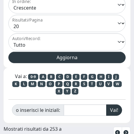
In ordine:
Risultati/Pagina
Autori/Record:
Vai a:
0-9
A
B
C
D
E
F
G
H
I
J
K
L
M
N
O
P
Q
R
S
T
U
V
W
X
Y
Z
o inserisci le iniziali:
Mostrati risultati da 253 a