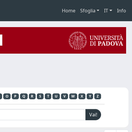
Home
Sfoglia
IT
Info
O
P
Q
R
S
T
U
V
W
X
Y
Z