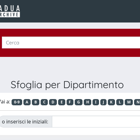
Sfoglia per Dipartimento
ai a:
0-9
A
B
C
D
E
F
G
H
I
J
K
L
M
N
o inserisci le iniziali: