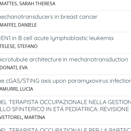
 MATTES, SARAH THERESA
mechanotransducers in breast cancer
MAFFEI, DANIELE
EN1 in B cell acute lymphoblastic leukemia
 TELESE, STEFANO
microtubule architecture in mechanotransduction
 DONATI, EVA
the cGAS/STING axis upon paramyxovirus infectio
 AMURRI, LUCIA
EL TERAPISTA OCCUPAZIONALE NELLA GESTION
LO SFINTERICO IN ETÁ PEDIATRICA: REVISION
 VETTOREL, MARTINA
EL TERAPISTA OCCUPAZIONALE PER LA PARTEC