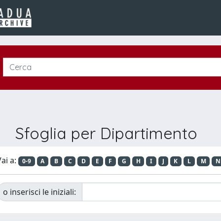
Sfoglia per Dipartimento
ai a:
0-9
A
B
C
D
E
F
G
H
I
J
K
L
M
N
o inserisci le iniziali: