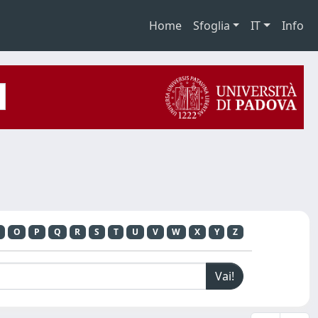
Home
Sfoglia
IT
Info
O
P
Q
R
S
T
U
V
W
X
Y
Z