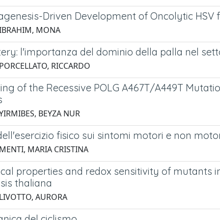
genesis-Driven Development of Oncolytic HSV fo
 IBRAHIM, MONA
ery: l'importanza del dominio della palla nel sett
 PORCELLATO, RICCARDO
ting of the Recessive POLG A467T/A449T Mutatio
s
 YIRMIBES, BEYZA NUR
dell'esercizio fisico sui sintomi motori e non moto
 MENTI, MARIA CRISTINA
al properties and redox sensitivity of mutants i
sis thaliana
 LIVOTTO, AURORA
nica del ciclismo