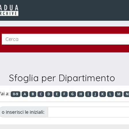
Sfoglia per Dipartimento
ai a:
0-9
A
B
C
D
E
F
G
H
I
J
K
L
M
N
o inserisci le iniziali: