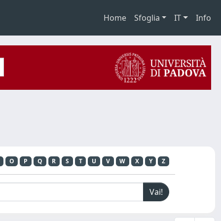
Home
Sfoglia
IT
Info
O
P
Q
R
S
T
U
V
W
X
Y
Z