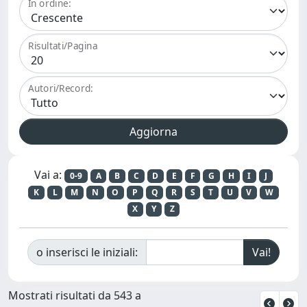
In ordine:
Risultati/Pagina
Autori/Record:
Vai a:
0-9
A
B
C
D
E
F
G
H
I
J
K
L
M
N
O
P
Q
R
S
T
U
V
W
X
Y
Z
o inserisci le iniziali:
Mostrati risultati da 543 a