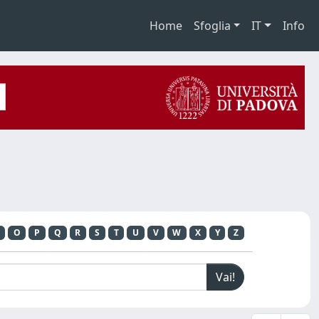
Home
Sfoglia
IT
Info
O
P
Q
R
S
T
U
V
W
X
Y
Z