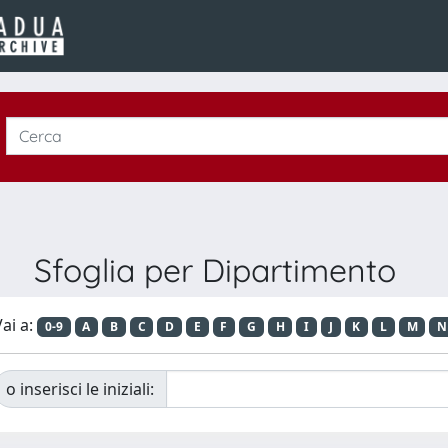
Sfoglia per Dipartimento
ai a:
0-9
A
B
C
D
E
F
G
H
I
J
K
L
M
N
o inserisci le iniziali: