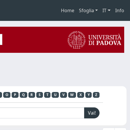
Home
Sfoglia
IT
Info
O
P
Q
R
S
T
U
V
W
X
Y
Z