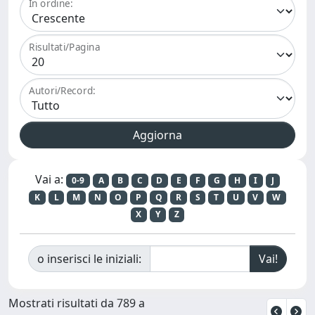
In ordine:
Risultati/Pagina
Autori/Record:
Vai a:
0-9
A
B
C
D
E
F
G
H
I
J
K
L
M
N
O
P
Q
R
S
T
U
V
W
X
Y
Z
o inserisci le iniziali:
Mostrati risultati da 789 a