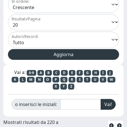
In ordine:
Risultati/Pagina
Autori/Record:
Vai a:
0-9
A
B
C
D
E
F
G
H
I
J
K
L
M
N
O
P
Q
R
S
T
U
V
W
X
Y
Z
o inserisci le iniziali:
Mostrati risultati da 220 a